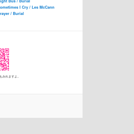
ight Bus / Burial
ometimes I Cry / Les McCann
rayer / Burial
もみれますよ。