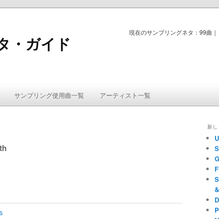
現在のサンプリングネタ：99曲｜ 
タ・ガイド
サンプリング使用曲一覧
アーティスト一覧
新し
投
U
稿
th
S
ナ
G
ビ
F
ゲ
S
ー
&
D
シ
P
s
ョ