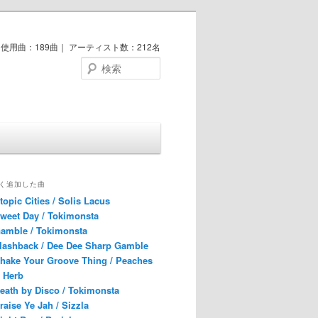
使用曲：189曲｜ アーティスト数：212名
検索
く追加した曲
topic Cities / Solis Lacus
weet Day / Tokimonsta
amble / Tokimonsta
lashback / Dee Dee Sharp Gamble
hake Your Groove Thing / Peaches
 Herb
eath by Disco / Tokimonsta
raise Ye Jah / Sizzla