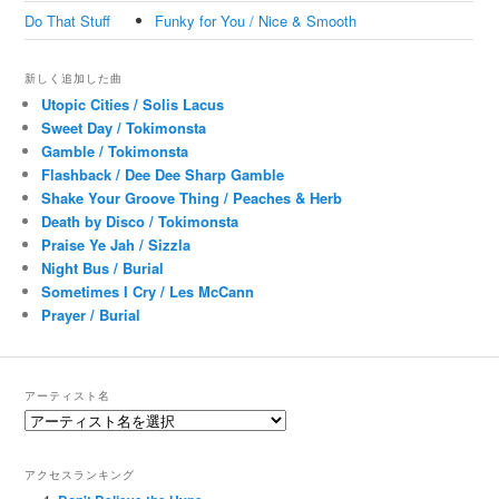
Do That Stuff
Funky for You / Nice & Smooth
新しく追加した曲
Utopic Cities / Solis Lacus
Sweet Day / Tokimonsta
Gamble / Tokimonsta
Flashback / Dee Dee Sharp Gamble
Shake Your Groove Thing / Peaches & Herb
Death by Disco / Tokimonsta
Praise Ye Jah / Sizzla
Night Bus / Burial
Sometimes I Cry / Les McCann
Prayer / Burial
アーティスト名
アクセスランキング