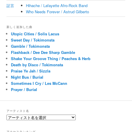
証言
Hihache / Lafayette Afro-Rock Band
Who Needs Forever / Astrud Gilberto
新しく追加した曲
Utopic Cities / Solis Lacus
Sweet Day / Tokimonsta
Gamble / Tokimonsta
Flashback / Dee Dee Sharp Gamble
Shake Your Groove Thing / Peaches & Herb
Death by Disco / Tokimonsta
Praise Ye Jah / Sizzla
Night Bus / Burial
Sometimes I Cry / Les McCann
Prayer / Burial
アーティスト名
アクセスランキング